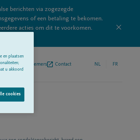
lse berichten via zogezegde
sgegevens of een betaling te bekomen.
eerdere acties om dit te voorkomen.
e en plaatsen
naliteiten;
egrafenisondernemers
Contact
NL
FR
aat u akkoord
lle cookies