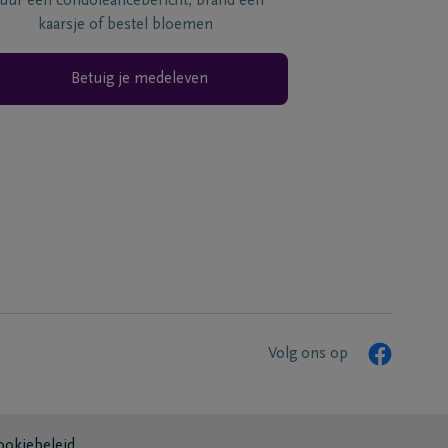
tuur een condoléancebericht, brand een
kaarsje of bestel bloemen
Betuig je medeleven
Volg ons op
ookiebeleid