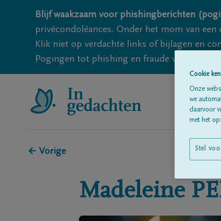
Blijf waakzaam voor phishingberichten (pogi
privécondoléances. Onder het mom van een c
Klik niet op verdachte links of bijlagen en 
Pogingen tot phishing en fraude vallen echter
Cookie ken
Onze websi
we automati
daarvoor v
met het ops
Stel voo
← Vorige
Madeleine
PE