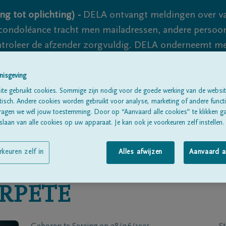
ng tot oplichting) -
DELA ontvangt meldingen over va
ondoléance tracht men mailadressen, andere persoon
controleer de afzender zorgvuldig. DELA onderneemt m
 nooit volledig uit te sluiten, dus blijf waakzaam.
nisgeving
te gebruikt cookies. Sommige zijn nodig voor de goede werking van de websit
sch. Andere cookies worden gebruikt voor analyse, marketing of andere functio
Alle rouwberichten
Over ons
B
ragen we wél jouw toestemming. Door op “Aanvaard alle cookies” te klikken g
laan van alle cookies op uw apparaat. Je kan ook je voorkeuren zelf instellen.
rkeuren zelf in
Alles afwijzen
Aanvaard a
RPETE