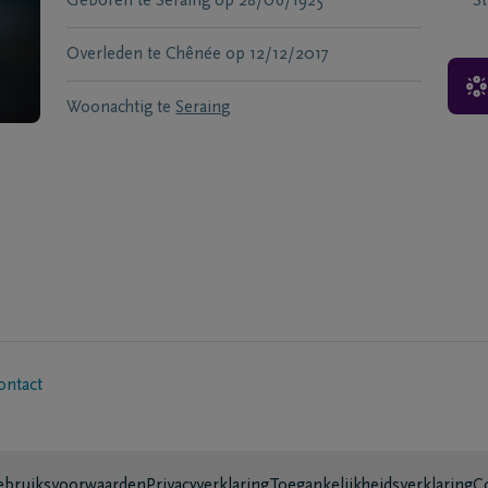
Geboren te
Seraing
op
28/06/1925
S
Overleden te
Chênée
op
12/12/2017
Woonachtig te
Seraing
ontact
bruiksvoorwaarden
Privacyverklaring
Toegankelijkheidsverklaring
C