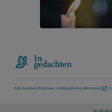
Alle rouwberichten
Over ons
Begrafenisondernemers
C
© DELA
Ge