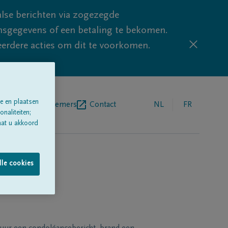
lse berichten via zogezegde
sgegevens of een betaling te bekomen.
eerdere acties om dit te voorkomen.
e en plaatsen
egrafenisondernemers
Contact
NL
FR
naliteiten;
aat u akkoord
lle cookies