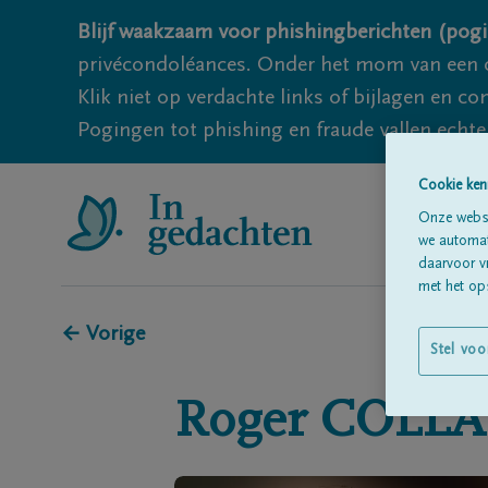
Blijf waakzaam voor phishingberichten (pogi
privécondoléances. Onder het mom van een c
Klik niet op verdachte links of bijlagen en 
Pogingen tot phishing en fraude vallen echter
Cookie ken
Onze websi
we automati
daarvoor v
met het ops
← Vorige
Stel voo
Roger
COLLA