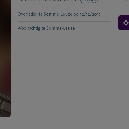
Geboren te
Somme-Leuze
op
12/02/1937
S
Overleden te
Somme-Leuze
op
12/12/2017
Woonachtig te
Somme-Leuze