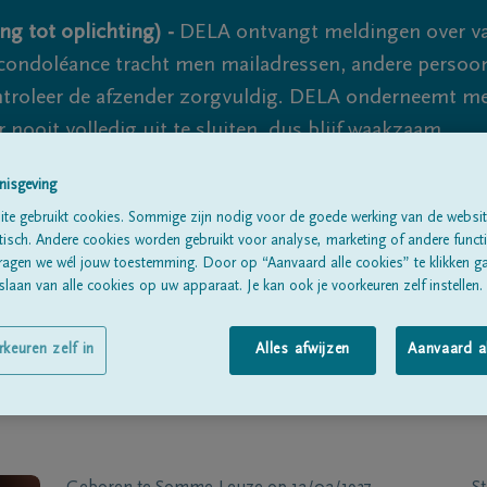
ng tot oplichting) -
DELA ontvangt meldingen over va
ondoléance tracht men mailadressen, andere persoon
controleer de afzender zorgvuldig. DELA onderneemt m
 nooit volledig uit te sluiten, dus blijf waakzaam.
nisgeving
te gebruikt cookies. Sommige zijn nodig voor de goede werking van de websit
Alle rouwberichten
Over ons
B
sch. Andere cookies worden gebruikt voor analyse, marketing of andere functio
ragen we wél jouw toestemming. Door op “Aanvaard alle cookies” te klikken g
laan van alle cookies op uw apparaat. Je kan ook je voorkeuren zelf instellen.
rkeuren zelf in
Alles afwijzen
Aanvaard a