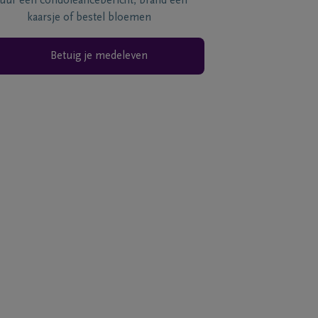
tuur een condoléancebericht, brand een
kaarsje of bestel bloemen
Betuig je medeleven