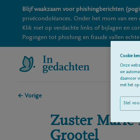
Blijf waakzaam voor phishingberichten (pogi
privécondoléances. Onder het mom van een c
Klik niet op verdachte links of bijlagen en 
Pogingen tot phishing en fraude vallen echter
Cookie ken
Onze websi
we automati
daarvoor v
met het ops
← Vorige
Stel voo
Zuster Marie 
Grootel