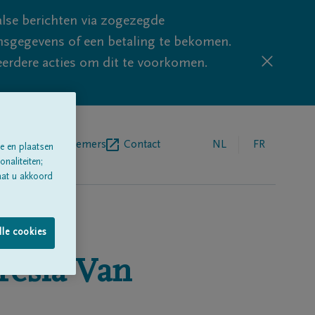
lse berichten via zogezegde
sgegevens of een betaling te bekomen.
eerdere acties om dit te voorkomen.
egrafenisondernemers
Contact
NL
FR
e en plaatsen
naliteiten;
aat u akkoord
lle cookies
resia Van