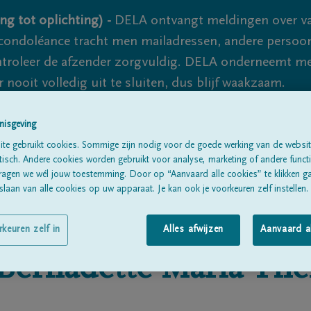
ng tot oplichting) -
DELA ontvangt meldingen over va
ondoléance tracht men mailadressen, andere persoon
controleer de afzender zorgvuldig. DELA onderneemt m
 nooit volledig uit te sluiten, dus blijf waakzaam.
nisgeving
Alle rouwberichten
Over ons
B
te gebruikt cookies. Sommige zijn nodig voor de goede werking van de websit
sch. Andere cookies worden gebruikt voor analyse, marketing of andere functio
ragen we wél jouw toestemming. Door op “Aanvaard alle cookies” te klikken g
laan van alle cookies op uw apparaat. Je kan ook je voorkeuren zelf instellen.
rkeuren zelf in
Alles afwijzen
Aanvaard a
Bernadette
Maria The