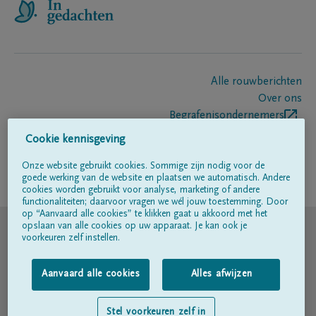
Alle rouwberichten
Over ons
Begrafenisondernemers
Contact
Cookie kennisgeving
Onze website gebruikt cookies. Sommige zijn nodig voor de
goede werking van de website en plaatsen we automatisch. Andere
Volg ons op
cookies worden gebruikt voor analyse, marketing of andere
functionaliteiten; daarvoor vragen we wél jouw toestemming. Door
op “Aanvaard alle cookies” te klikken gaat u akkoord met het
© DELA
opslaan van alle cookies op uw apparaat. Je kan ook je
voorkeuren zelf instellen.
Gebruiksvoorwaarden
Aanvaard alle cookies
Alles afwijzen
Privacyverklaring
Stel voorkeuren zelf in