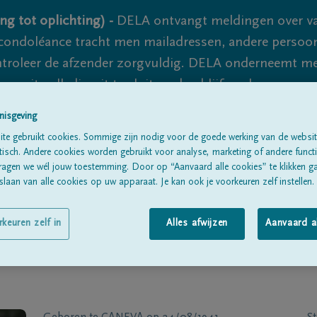
ng tot oplichting) -
DELA ontvangt meldingen over va
ondoléance tracht men mailadressen, andere persoon
controleer de afzender zorgvuldig. DELA onderneemt m
 nooit volledig uit te sluiten, dus blijf waakzaam.
nisgeving
te gebruikt cookies. Sommige zijn nodig voor de goede werking van de websit
Alle rouwberichten
Over ons
B
sch. Andere cookies worden gebruikt voor analyse, marketing of andere functio
ragen we wél jouw toestemming. Door op “Aanvaard alle cookies” te klikken g
laan van alle cookies op uw apparaat. Je kan ook je voorkeuren zelf instellen.
rkeuren zelf in
Alles afwijzen
Aanvaard a