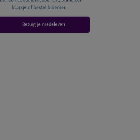
tuur een condoléancebericht, brand een
kaarsje of bestel bloemen
Betuig je medeleven