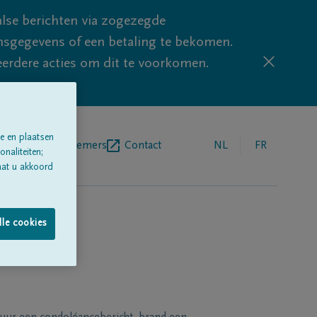
lse berichten via zogezegde
sgegevens of een betaling te bekomen.
eerdere acties om dit te voorkomen.
e en plaatsen
egrafenisondernemers
Contact
NL
FR
naliteiten;
aat u akkoord
lle cookies