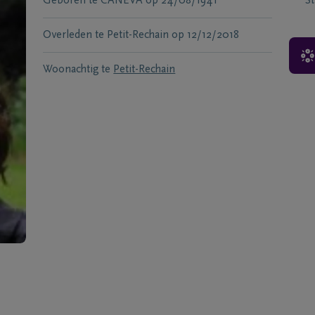
Geboren te
CANEVA
op
24/08/1941
S
Overleden te
Petit-Rechain
op
12/12/2018
Woonachtig te
Petit-Rechain