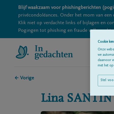
Blijf waakzaam voor phishingberichten (pogi
privécondoléances. Onder het mom van een c
Klik niet op verdachte links of bijlagen en 
Pogingen tot phishing en fraude vallen echter
Cookie ken
Onze websi
we automati
daarvoor v
met het ops
← Vorige
Stel voo
Lina
SANTIN