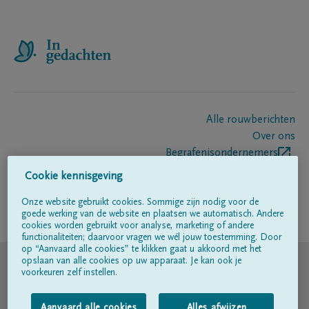
Alle rouwberichten
Over ons
Begrafenisondernemers
Contact
Cookie kennisgeving
Onze website gebruikt cookies. Sommige zijn nodig voor de
goede werking van de website en plaatsen we automatisch. Andere
Volg ons op
cookies worden gebruikt voor analyse, marketing of andere
functionaliteiten; daarvoor vragen we wél jouw toestemming. Door
op “Aanvaard alle cookies” te klikken gaat u akkoord met het
© DELA
opslaan van alle cookies op uw apparaat. Je kan ook je
voorkeuren zelf instellen.
Gebruiksvoorwaarden
Aanvaard alle cookies
Alles afwijzen