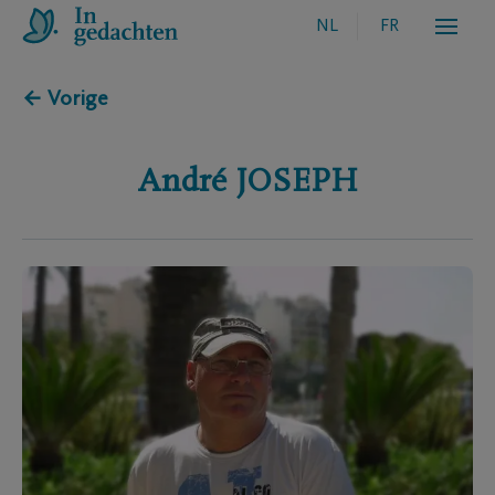
NL
FR
← Vorige
André
JOSEPH