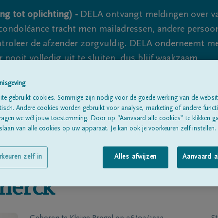
ng tot oplichting) -
DELA ontvangt meldingen over va
ondoléance tracht men mailadressen, andere persoon
controleer de afzender zorgvuldig. DELA onderneemt m
 nooit volledig uit te sluiten, dus blijf waakzaam.
nisgeving
te gebruikt cookies. Sommige zijn nodig voor de goede werking van de websit
Alle rouwberichten
Over ons
B
sch. Andere cookies worden gebruikt voor analyse, marketing of andere functio
ragen we wél jouw toestemming. Door op “Aanvaard alle cookies” te klikken g
laan van alle cookies op uw apparaat. Je kan ook je voorkeuren zelf instellen.
rkeuren zelf in
Alles afwijzen
Aanvaard a
herck