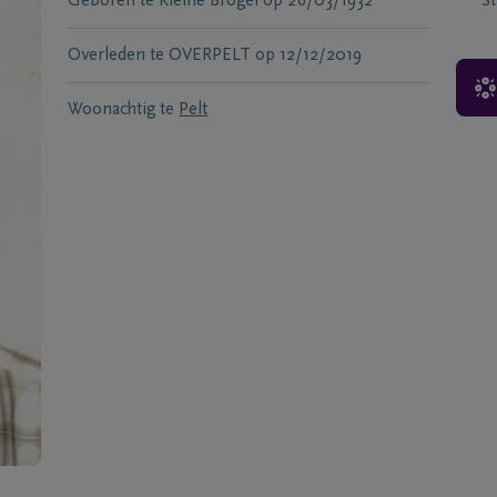
Geboren te
Kleine Brogel
op
26/03/1932
S
Overleden te
OVERPELT
op
12/12/2019
Woonachtig te
Pelt