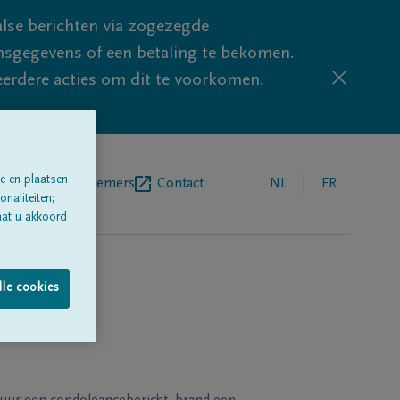
lse berichten via zogezegde
sgegevens of een betaling te bekomen.
eerdere acties om dit te voorkomen.
e en plaatsen
egrafenisondernemers
Contact
NL
FR
naliteiten;
aat u akkoord
lle cookies