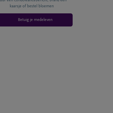
tuur een condoléancebericht, brand een
kaarsje of bestel bloemen
Betuig je medeleven