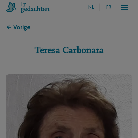
NL
FR
← Vorige
Teresa
Carbonara