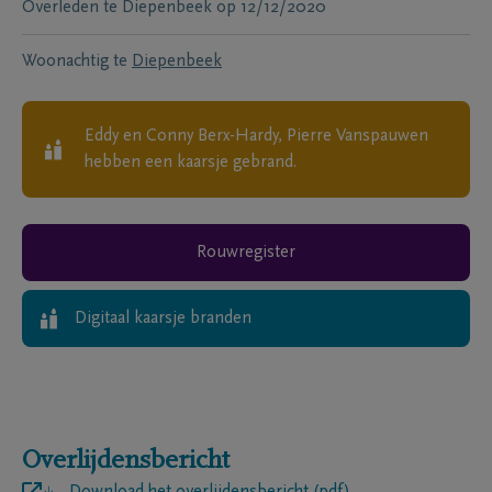
Overleden te
Diepenbeek
op
12/12/2020
Woonachtig te
Diepenbeek
Eddy en Conny Berx-Hardy, Pierre Vanspauwen
hebben een kaarsje gebrand.
Rouwregister
Digitaal kaarsje branden
Overlijdensbericht