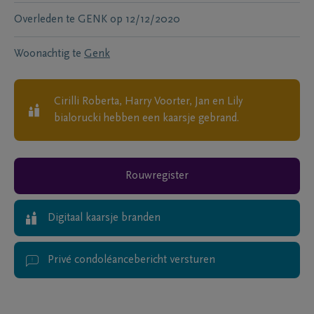
Overleden te
GENK
op
12/12/2020
Woonachtig te
Genk
Cirilli Roberta, Harry Voorter, Jan en Lily
bialorucki
hebben een kaarsje gebrand.
Rouwregister
Digitaal kaarsje branden
Privé condoléancebericht versturen