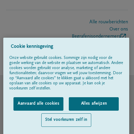
Alle rouwberichten
Over ons
Begrafenisondernemers
Contact
Cookie kennisgeving
Onze website gebruikt cookies. Sommige zijn nodig voor de
goede werking van de website en plaatsen we automatisch. Andere
Volg ons op
cookies worden gebruikt voor analyse, marketing of andere
functionaliteiten; daarvoor vragen we wél jouw toestemming. Door
op “Aanvaard alle cookies” te klikken gaat u akkoord met het
© DELA
opslaan van alle cookies op uw apparaat. Je kan ook je
voorkeuren zelf instellen.
Gebruiksvoorwaarden
Aanvaard alle cookies
Alles afwijzen
Privacyverklaring
Stel voorkeuren zelf in
Toegankelijkheidsverklaring