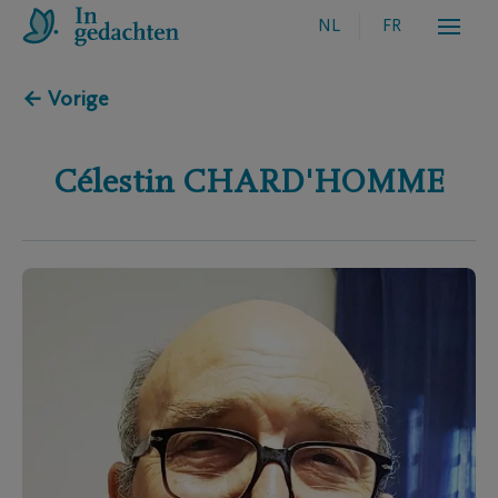
NL
FR
← Vorige
Célestin
CHARD'HOMME