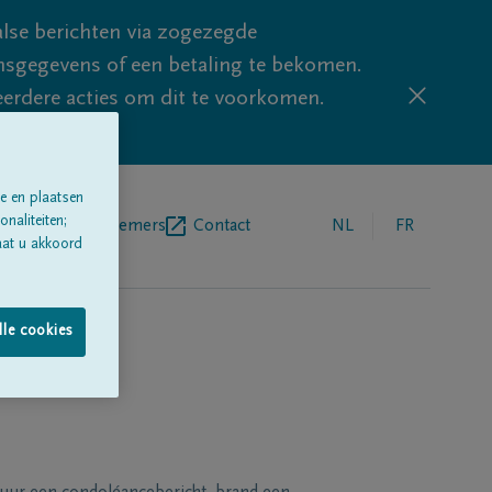
lse berichten via zogezegde
sgegevens of een betaling te bekomen.
eerdere acties om dit te voorkomen.
e en plaatsen
naliteiten;
egrafenisondernemers
Contact
NL
FR
aat u akkoord
lle cookies