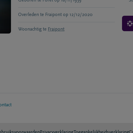
Geboren te
Foret
op
18/11/1939
S
Overleden te
Fraipont
op
12/12/2020
Woonachtig te
Fraipont
ontact
bruiksvoorwaarden
Privacyverklaring
Toegankelijkheidsverklaring
C