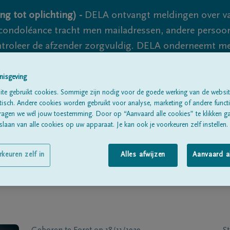
ng tot oplichting) -
DELA ontvangt meldingen over va
ondoléance tracht men mailadressen, andere persoon
controleer de afzender zorgvuldig. DELA onderneemt m
 nooit volledig uit te sluiten, dus blijf waakzaam.
nisgeving
te gebruikt cookies. Sommige zijn nodig voor de goede werking van de websit
sch. Andere cookies worden gebruikt voor analyse, marketing of andere functio
Alle rouwberichten
Over ons
B
ragen we wél jouw toestemming. Door op “Aanvaard alle cookies” te klikken g
laan van alle cookies op uw apparaat. Je kan ook je voorkeuren zelf instellen.
rkeuren zelf in
Alles afwijzen
Aanvaard a