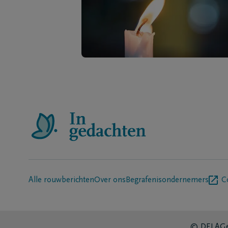
Alle rouwberichten
Over ons
Begrafenisondernemers
C
© DELA
Ge