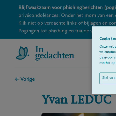
Blijf waakzaam voor phishingberichten (pogi
privécondoléances. Onder het mom van een c
Klik niet op verdachte links of bijlagen en 
Pogingen tot phishing en fraude vallen echter
Cookie ken
Onze websi
we automati
daarvoor v
met het ops
Stel voo
← Vorige
Yvan
LEDUC