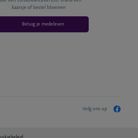
tuur een condoléancebericht, brand een
kaarsje of bestel bloemen
Betuig je medeleven
Volg ons op
ookiebeleid