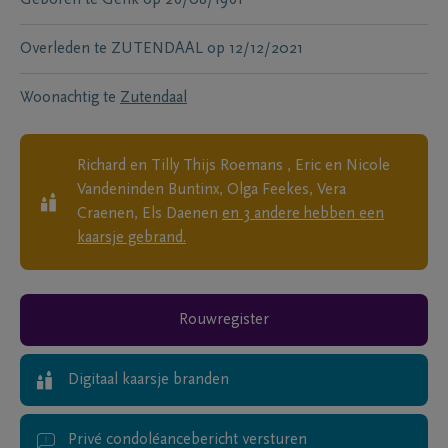
Overleden te
ZUTENDAAL
op
12/12/2021
Woonachtig te
Zutendaal
Richard en Tilly Thijs Roemans , Eric en Nicole
Vandeninden Buntinx, Olga Feekes, Vera
Craenen, Els Daenen
en
3
andere
hebben een
kaarsje gebrand.
Rouwregister
Digitaal kaarsje branden
Privé condoléancebericht versturen