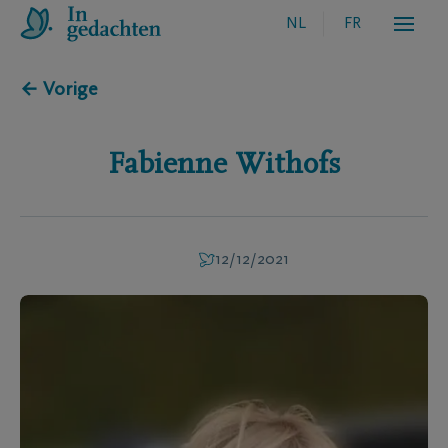
NL
FR
← Vorige
Fabienne
Withofs
12/12/2021