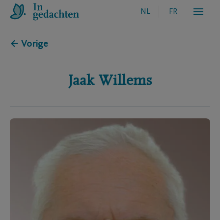
NL
FR
← Vorige
Jaak
Willems