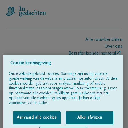
Alle rouwberichten
Over ons
Begrafenisondernemers
Contact
Cookie kennisgeving
Onze website gebruikt cookies. Sommige zijn nodig voor de
goede werking van de website en plaatsen we automatisch. Andere
Volg ons op
cookies worden gebruikt voor analyse, marketing of andere
functionaliteiten; daarvoor vragen we wél jouw toestemming. Door
op “Aanvaard alle cookies” te klikken gaat u akkoord met het
© DELA
opslaan van alle cookies op uw apparaat. Je kan ook je
voorkeuren zelf instellen.
Gebruiksvoorwaarden
Aanvaard alle cookies
Alles afwijzen
Privacyverklaring