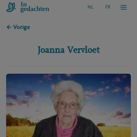
NL
FR
← Vorige
Joanna
Vervloet