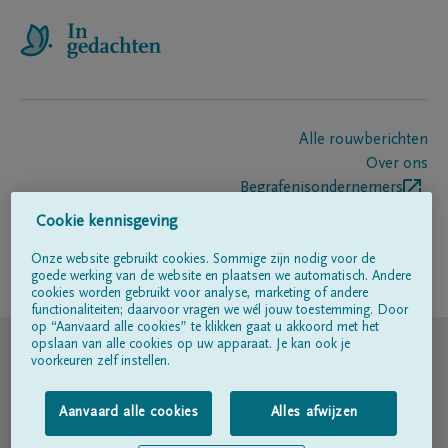
Alle rouwberichten
Over ons
Begrafenisondernemers
Contact
Cookie kennisgeving
Onze website gebruikt cookies. Sommige zijn nodig voor de
goede werking van de website en plaatsen we automatisch. Andere
Volg ons op
cookies worden gebruikt voor analyse, marketing of andere
functionaliteiten; daarvoor vragen we wél jouw toestemming. Door
op “Aanvaard alle cookies” te klikken gaat u akkoord met het
© DELA
opslaan van alle cookies op uw apparaat. Je kan ook je
voorkeuren zelf instellen.
Gebruiksvoorwaarden
Aanvaard alle cookies
Alles afwijzen
Privacyverklaring