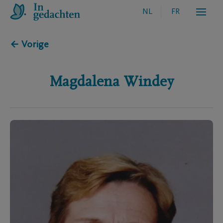
NL
FR
← Vorige
Magdalena
Windey