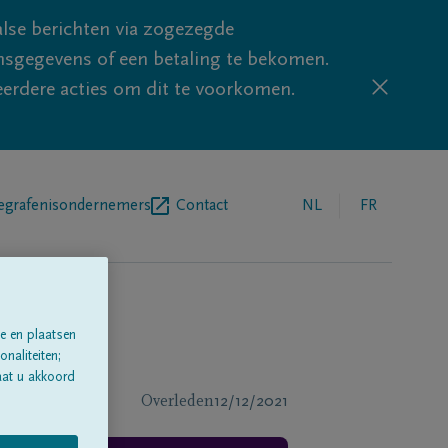
lse berichten via zogezegde
sgegevens of een betaling te bekomen.
eerdere acties om dit te voorkomen.
egrafenisondernemers
Contact
NL
FR
e en plaatsen
naliteiten;
aat u akkoord
Overleden
12/12/2021