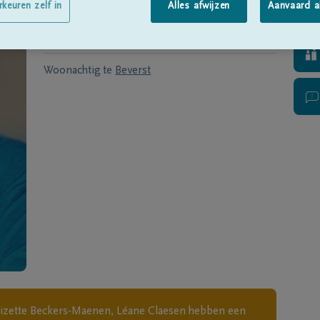
Geboren te
Gellik
op
09/05/1930
rkeuren zelf in
Alles afwijzen
Aanvaard a
Overleden te
Beverst
op
12/12/2021
Woonachtig te
Beverst
Lizette Beckers-Maenen, Léane Claesen
hebben een