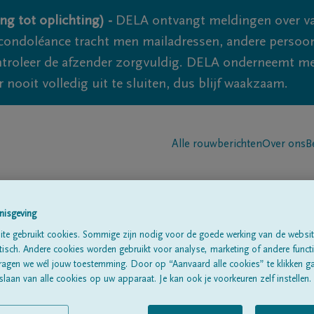
ng tot oplichting) -
DELA ontvangt meldingen over va
ondoléance tracht men mailadressen, andere persoon
controleer de afzender zorgvuldig. DELA onderneemt m
 nooit volledig uit te sluiten, dus blijf waakzaam.
Alle rouwberichten
Over ons
B
nisgeving
te gebruikt cookies. Sommige zijn nodig voor de goede werking van de websit
sch. Andere cookies worden gebruikt voor analyse, marketing of andere functio
s
ragen we wél jouw toestemming. Door op “Aanvaard alle cookies” te klikken g
laan van alle cookies op uw apparaat. Je kan ook je voorkeuren zelf instellen.