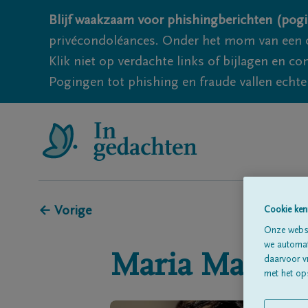
Blijf waakzaam voor phishingberichten (pogi
privécondoléances. Onder het mom van een c
Klik niet op verdachte links of bijlagen en 
Pogingen tot phishing en fraude vallen echter
← Vorige
Cookie ken
Onze websi
we automati
Maria
Marten
daarvoor v
met het ops