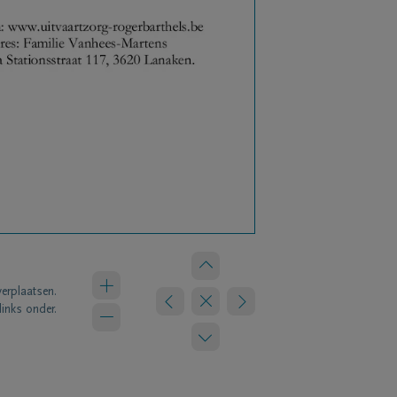
verplaatsen.
links onder.