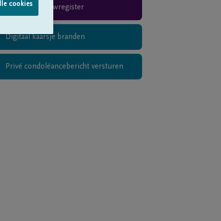
lle cookies
Rouwregister
Digitaal kaarsje branden
Privé condoléancebericht versturen