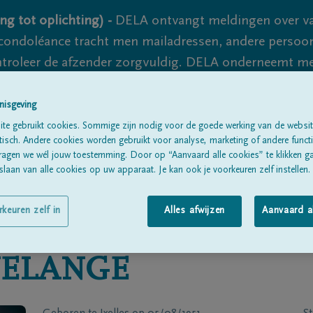
ng tot oplichting) -
DELA ontvangt meldingen over va
ondoléance tracht men mailadressen, andere persoon
controleer de afzender zorgvuldig. DELA onderneemt m
 nooit volledig uit te sluiten, dus blijf waakzaam.
nisgeving
te gebruikt cookies. Sommige zijn nodig voor de goede werking van de websit
sch. Andere cookies worden gebruikt voor analyse, marketing of andere functio
Alle rouwberichten
Over ons
B
ragen we wél jouw toestemming. Door op “Aanvaard alle cookies” te klikken g
laan van alle cookies op uw apparaat. Je kan ook je voorkeuren zelf instellen.
rkeuren zelf in
Alles afwijzen
Aanvaard a
ELANGE