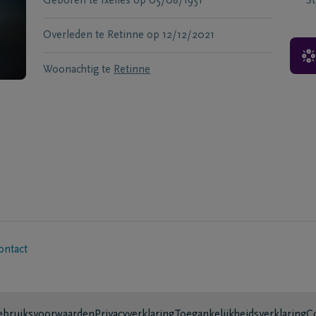
Geboren te
Ixelles
op
05/08/1951
S
Overleden te
Retinne
op
12/12/2021
Woonachtig te
Retinne
ontact
bruiksvoorwaarden
Privacyverklaring
Toegankelijkheidsverklaring
C