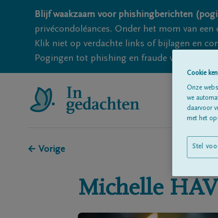
Blijf waakzaam voor phishingberichten (pogi
privécondoléances. Onder het mom van een c
Klik niet op verdachte links of bijlagen en 
Pogingen tot phishing en fraude vallen echter
Cookie ken
Onze websi
we automati
daarvoor v
met het ops
Stel voo
← Vorige
Michelle
HAV