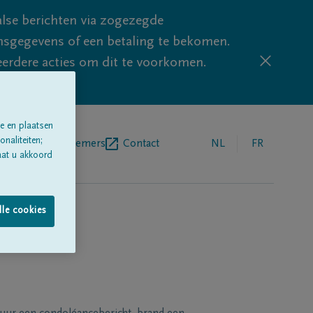
lse berichten via zogezegde
sgegevens of een betaling te bekomen.
eerdere acties om dit te voorkomen.
e en plaatsen
naliteiten;
egrafenisondernemers
Contact
NL
FR
aat u akkoord
lle cookies