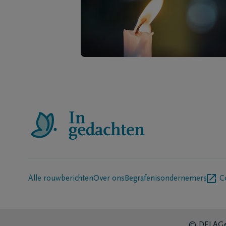
Alle rouwberichten
Over ons
Begrafenisondernemers
C
© DELA
Ge