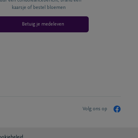
tuur een condoléancebericht, brand een
kaarsje of bestel bloemen
Betuig je medeleven
Volg ons op
ookiebeleid