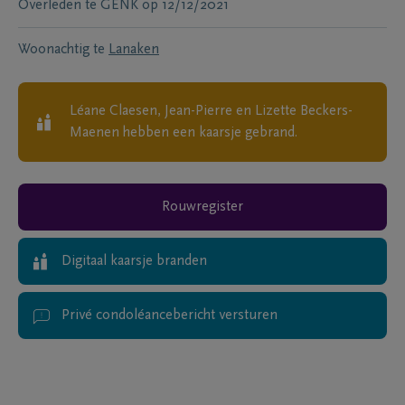
Overleden te
GENK
op
12/12/2021
Woonachtig te
Lanaken
Léane Claesen, Jean-Pierre en Lizette Beckers-
Maenen
hebben een kaarsje gebrand.
Rouwregister
Digitaal kaarsje branden
Privé condoléancebericht versturen