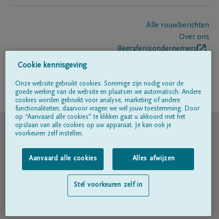
Alle rouwberichten
Over ons
Begrafenisondernemers
Contact
Cookie kennisgeving
Onze website gebruikt cookies. Sommige zijn nodig voor de
goede werking van de website en plaatsen we automatisch. Andere
Volg ons op
cookies worden gebruikt voor analyse, marketing of andere
functionaliteiten; daarvoor vragen we wél jouw toestemming. Door
op “Aanvaard alle cookies” te klikken gaat u akkoord met het
© DELA
opslaan van alle cookies op uw apparaat. Je kan ook je
voorkeuren zelf instellen.
Gebruiksvoorwaarden
Aanvaard alle cookies
Alles afwijzen
Privacyverklaring
Stel voorkeuren zelf in
Toegankelijkheidsverklaring
Cookiebeleid