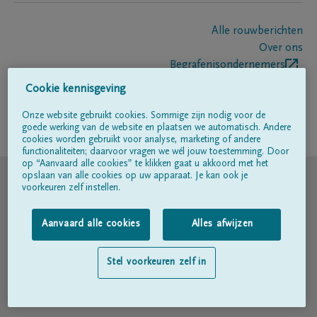
Alle rouwberichten
Over ons
Begrafenisondernemers
Contact
Cookie kennisgeving
Onze website gebruikt cookies. Sommige zijn nodig voor de
goede werking van de website en plaatsen we automatisch. Andere
Volg ons op
cookies worden gebruikt voor analyse, marketing of andere
functionaliteiten; daarvoor vragen we wél jouw toestemming. Door
op “Aanvaard alle cookies” te klikken gaat u akkoord met het
© DELA
opslaan van alle cookies op uw apparaat. Je kan ook je
voorkeuren zelf instellen.
Gebruiksvoorwaarden
Aanvaard alle cookies
Alles afwijzen
Privacyverklaring
Stel voorkeuren zelf in
Toegankelijkheidsverklaring
Cookiebeleid