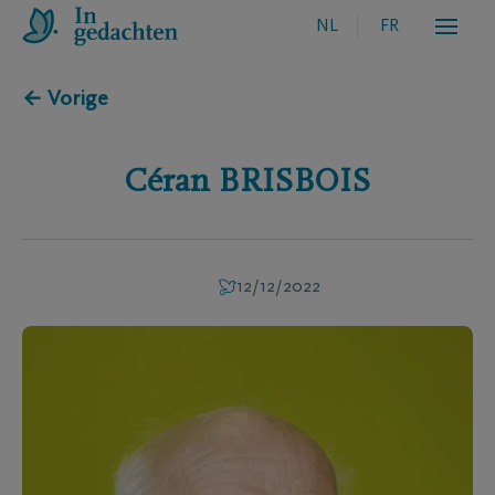
NL
FR
← Vorige
Céran
BRISBOIS
12/12/2022