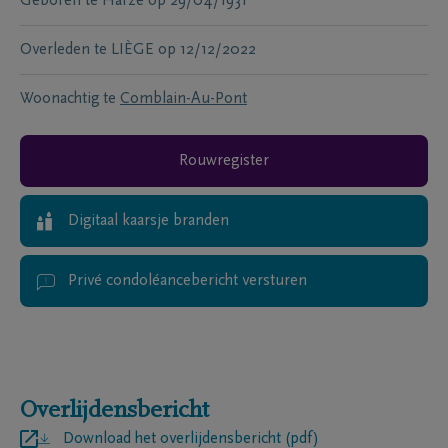
Geboren te
Harze
op
29/04/1931
Overleden te
LIÈGE
op
12/12/2022
Woonachtig te
Comblain-Au-Pont
Rouwregister
Digitaal kaarsje branden
Privé condoléancebericht versturen
Overlijdensbericht
Download het overlijdensbericht (pdf)