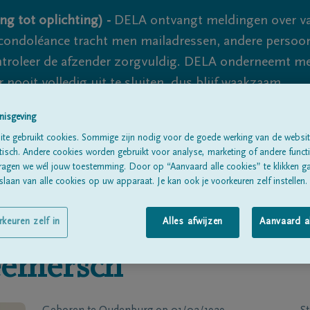
ng tot oplichting) -
DELA ontvangt meldingen over va
ondoléance tracht men mailadressen, andere persoon
controleer de afzender zorgvuldig. DELA onderneemt m
 nooit volledig uit te sluiten, dus blijf waakzaam.
nisgeving
te gebruikt cookies. Sommige zijn nodig voor de goede werking van de websit
Alle rouwberichten
Over ons
B
sch. Andere cookies worden gebruikt voor analyse, marketing of andere functio
ragen we wél jouw toestemming. Door op “Aanvaard alle cookies” te klikken g
laan van alle cookies op uw apparaat. Je kan ook je voorkeuren zelf instellen.
rkeuren zelf in
Alles afwijzen
Aanvaard a
eemersch