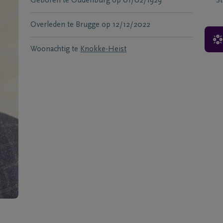
Geboren te
Oudenburg
op
01/02/1929
S
Overleden te
Brugge
op
12/12/2022
Woonachtig te
Knokke-Heist