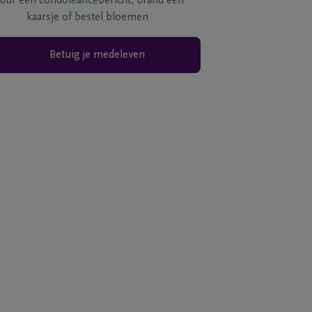
tuur een condoléancebericht, brand een
kaarsje of bestel bloemen
Betuig je medeleven