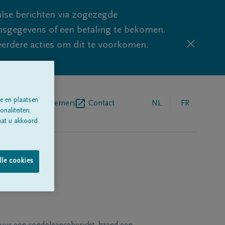
lse berichten via zogezegde
sgegevens of een betaling te bekomen.
eerdere acties om dit te voorkomen.
e en plaatsen
egrafenisondernemers
Contact
NL
FR
naliteiten;
aat u akkoord
lle cookies