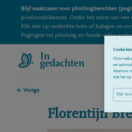
Blijf waakzaam voor phishingberichten (pogi
privécondoléances. Onder het mom van een c
Klik niet op verdachte links of bijlagen en 
Pogingen tot phishing en fraude vallen echter
Cookie ken
Onze websi
we automati
daarvoor v
met het ops
← Vorige
Stel voo
Florentijn
Br