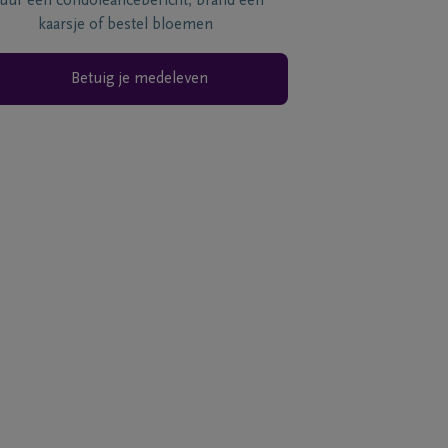
tuur een condoléancebericht, brand een
kaarsje of bestel bloemen
Betuig je medeleven