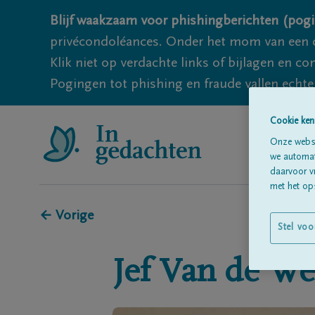
Blijf waakzaam voor phishingberichten (pogi
privécondoléances. Onder het mom van een c
Klik niet op verdachte links of bijlagen en 
Pogingen tot phishing en fraude vallen echter
Cookie ken
Onze websi
we automati
daarvoor v
met het ops
← Vorige
Stel voo
Jef
Van de We