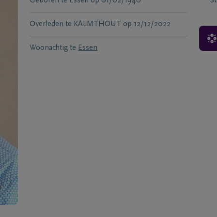
Geboren te
Essen
op
01/02/1940
S
Overleden te
KALMTHOUT
op
12/12/2022
Woonachtig te
Essen