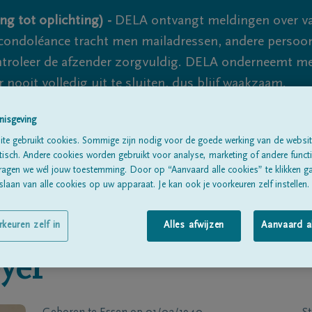
ng tot oplichting) -
DELA ontvangt meldingen over va
ondoléance tracht men mailadressen, andere persoon
controleer de afzender zorgvuldig. DELA onderneemt m
 nooit volledig uit te sluiten, dus blijf waakzaam.
nisgeving
te gebruikt cookies. Sommige zijn nodig voor de goede werking van de websit
Alle rouwberichten
Over ons
B
sch. Andere cookies worden gebruikt voor analyse, marketing of andere functio
ragen we wél jouw toestemming. Door op “Aanvaard alle cookies” te klikken g
laan van alle cookies op uw apparaat. Je kan ook je voorkeuren zelf instellen.
rkeuren zelf in
Alles afwijzen
Aanvaard a
yer