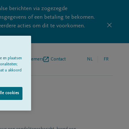
lse berichten via zogezegde
sgegevens of een betaling te bekomen.
eerdere acties om dit te voorkomen.
e en plaatsen
egrafenisondernemers
Contact
NL
FR
naliteiten;
aat u akkoord
lle cookies