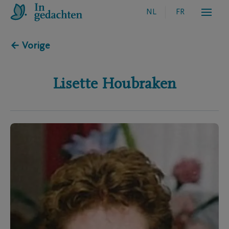
NL
FR
← Vorige
Lisette
Houbraken