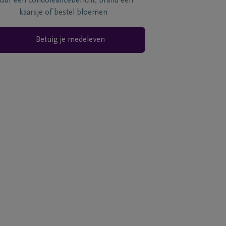
tuur een condoléancebericht, brand een
kaarsje of bestel bloemen
Betuig je medeleven