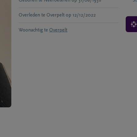
Geboren te
Neeroeteren
op
31/08/1936
S
Overleden te
Overpelt
op
12/12/2022
Woonachtig te
Overpelt