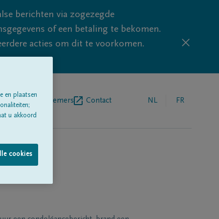
lse berichten via zogezegde
sgegevens of een betaling te bekomen.
eerdere acties om dit te voorkomen.
e en plaatsen
egrafenisondernemers
Contact
NL
FR
naliteiten;
aat u akkoord
lle cookies