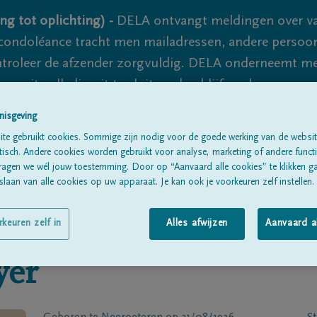
ng tot oplichting) -
DELA ontvangt meldingen over va
ondoléance tracht men mailadressen, andere persoon
controleer de afzender zorgvuldig. DELA onderneemt m
 nooit volledig uit te sluiten, dus blijf waakzaam.
nisgeving
te gebruikt cookies. Sommige zijn nodig voor de goede werking van de websit
Alle rouwberichten
Over ons
B
sch. Andere cookies worden gebruikt voor analyse, marketing of andere functio
ragen we wél jouw toestemming. Door op “Aanvaard alle cookies” te klikken g
laan van alle cookies op uw apparaat. Je kan ook je voorkeuren zelf instellen.
rkeuren zelf in
Alles afwijzen
Aanvaard a
yer