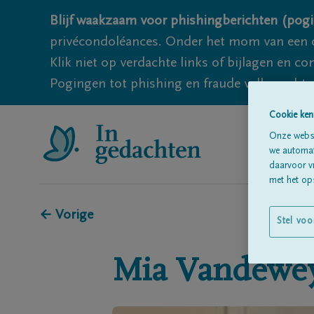
Blijf waakzaam voor phishingberichten (pogi
privécondoléances. Onder het mom van een c
Klik niet op verdachte links of bijlagen en 
Pogingen tot phishing en fraude vallen echter
Cookie ken
Onze websi
we automati
daarvoor v
met het ops
← Vorige
Stel voo
Mia
Vandewe