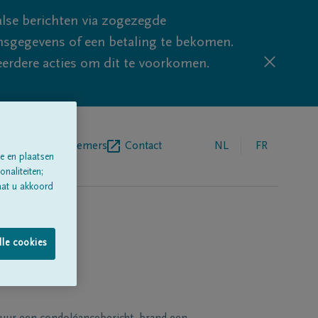
lse berichten via zogezegde
sgegevens of een betaling te bekomen.
eerdere acties om dit te voorkomen.
egrafenisondernemers
Contact
NL
FR
e en plaatsen
naliteiten;
aat u akkoord
lle cookies