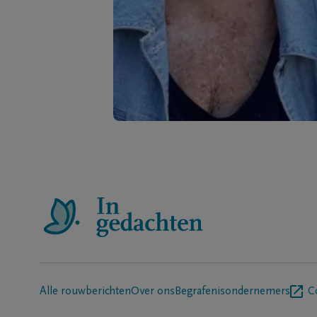
Alle rouwberichten
Over ons
Begrafenisondernemers
C