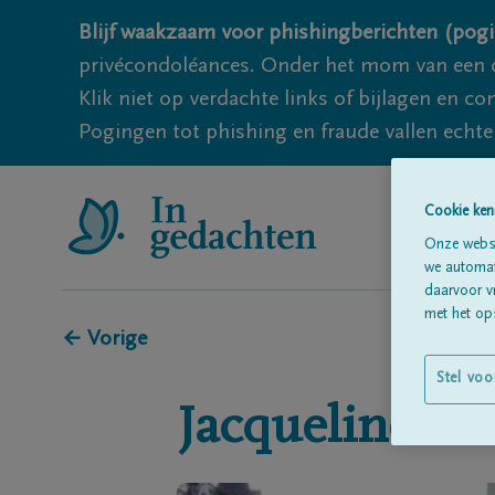
Blijf waakzaam voor phishingberichten (pogi
privécondoléances. Onder het mom van een c
Klik niet op verdachte links of bijlagen en 
Pogingen tot phishing en fraude vallen echter
Cookie ken
Onze websi
we automati
daarvoor v
met het ops
← Vorige
Stel voo
Jacqueline
PE