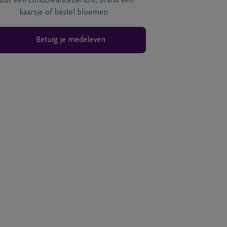
tuur een condoléancebericht, brand een
kaarsje of bestel bloemen
Betuig je medeleven