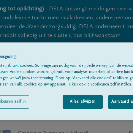
ng tot oplichting) -
DELA ontvangt meldingen over va
ondoléance tracht men mailadressen, andere persoon
controleer de afzender zorgvuldig. DELA onderneemt m
 nooit volledig uit te sluiten, dus blijf waakzaam.
nisgeving
Alle rouwberichten
Over ons
B
te gebruikt cookies. Sommige zijn nodig voor de goede werking van de websit
sch. Andere cookies worden gebruikt voor analyse, marketing of andere functio
ragen we wél jouw toestemming. Door op “Aanvaard alle cookies” te klikken g
laan van alle cookies op uw apparaat. Je kan ook je voorkeuren zelf instellen.
rkeuren zelf in
Alles afwijzen
Aanvaard a
TRY