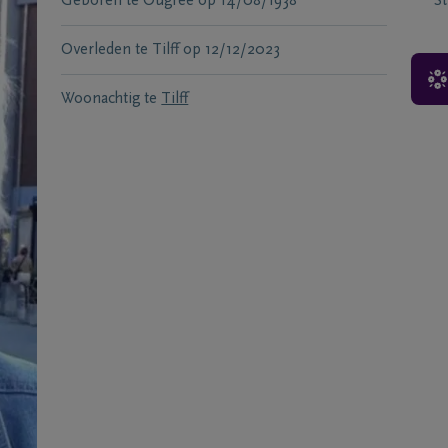
Geboren te
Ougree
op
14/08/1938
S
Overleden te
Tilff
op
12/12/2023
Woonachtig te
Tilff