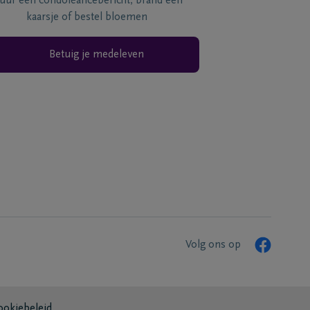
tuur een condoléancebericht, brand een
kaarsje of bestel bloemen
Betuig je medeleven
Volg ons op
ookiebeleid