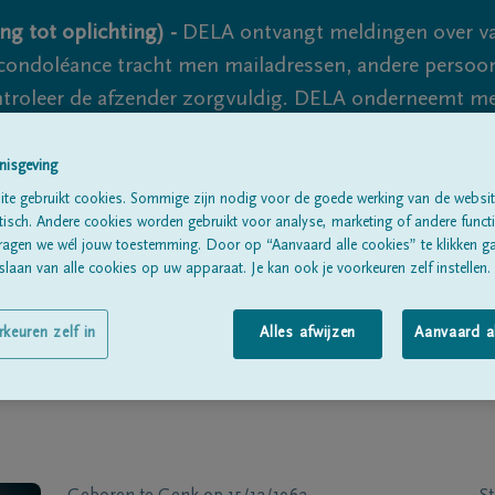
ng tot oplichting) -
DELA ontvangt meldingen over va
ondoléance tracht men mailadressen, andere persoon
controleer de afzender zorgvuldig. DELA onderneemt m
 nooit volledig uit te sluiten, dus blijf waakzaam.
nisgeving
te gebruikt cookies. Sommige zijn nodig voor de goede werking van de websit
sch. Andere cookies worden gebruikt voor analyse, marketing of andere functio
Alle rouwberichten
Over ons
B
ragen we wél jouw toestemming. Door op “Aanvaard alle cookies” te klikken g
laan van alle cookies op uw apparaat. Je kan ook je voorkeuren zelf instellen.
rkeuren zelf in
Alles afwijzen
Aanvaard a