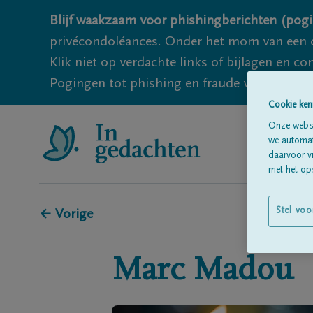
Blijf waakzaam voor phishingberichten (pogi
privécondoléances. Onder het mom van een c
Klik niet op verdachte links of bijlagen en 
Pogingen tot phishing en fraude vallen echter
Cookie ken
Onze websi
we automati
daarvoor v
met het ops
Stel voo
← Vorige
Marc
Madou