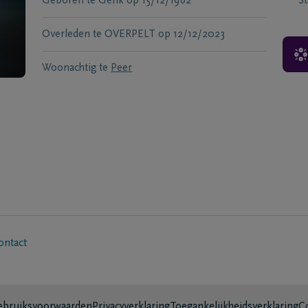
Geboren te
Genk
op
15/12/1962
S
Overleden te
OVERPELT
op
12/12/2023
Woonachtig te
Peer
ontact
bruiksvoorwaarden
Privacyverklaring
Toegankelijkheidsverklaring
C