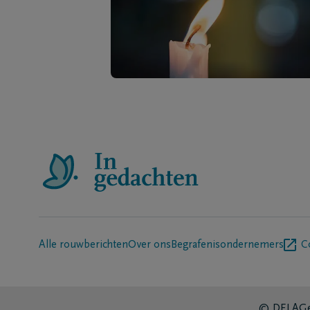
Alle rouwberichten
Over ons
Begrafenisondernemers
C
© DELA
Ge