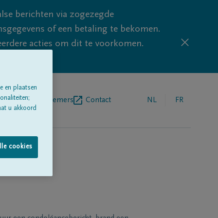
lse berichten via zogezegde
sgegevens of een betaling te bekomen.
eerdere acties om dit te voorkomen.
e en plaatsen
naliteiten;
egrafenisondernemers
Contact
NL
FR
aat u akkoord
lle cookies