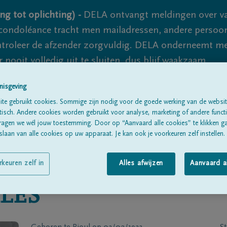
ng tot oplichting) -
DELA ontvangt meldingen over va
ondoléance tracht men mailadressen, andere persoon
controleer de afzender zorgvuldig. DELA onderneemt m
 nooit volledig uit te sluiten, dus blijf waakzaam.
nisgeving
te gebruikt cookies. Sommige zijn nodig voor de goede werking van de websit
Alle rouwberichten
Over ons
B
sch. Andere cookies worden gebruikt voor analyse, marketing of andere functio
ragen we wél jouw toestemming. Door op “Aanvaard alle cookies” te klikken g
laan van alle cookies op uw apparaat. Je kan ook je voorkeuren zelf instellen.
rkeuren zelf in
Alles afwijzen
Aanvaard a
LES