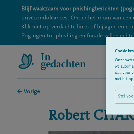
Blijf waakzaam voor phishingberichten (pogi
privécondoléances. Onder het mom van een c
Klik niet op verdachte links of bijlagen en 
Pogingen tot phishing en fraude vallen echter
Cookie ken
Onze websi
we automati
daarvoor v
met het ops
← Vorige
Stel voo
Robert
CHAR