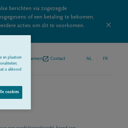
lse berichten via zogezegde
sgegevens of een betaling te bekomen.
eerdere acties om dit te voorkomen.
e en plaatsen
egrafenisondernemers
Contact
NL
FR
naliteiten;
aat u akkoord
lle cookies