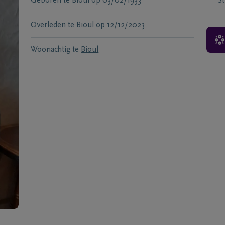
Geboren te
Bioul
op
03/02/1933
S
Overleden te
Bioul
op
12/12/2023
Woonachtig te
Bioul