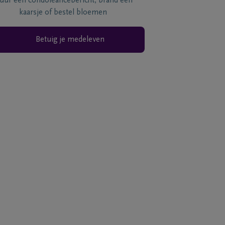
tuur een condoléancebericht, brand een
kaarsje of bestel bloemen
Betuig je medeleven