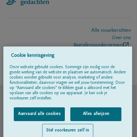
Alle rouwberichten
Over ons
Begrafenisondernemers
Contact
Cookie kennisgeving
Onze website gebruikt cookies. Sommige zijn nodig voor de
goede werking van de website en plaatsen we automatisch. Andere
Volg ons op
cookies worden gebruikt voor analyse, marketing of andere
functionaliteiten; daarvoor vragen we wél jouw toestemming. Door
op “Aanvaard alle cookies” te klikken gaat u akkoord met het
© DELA
opslaan van alle cookies op uw apparaat. Je kan ook je
voorkeuren zelf instellen.
Gebruiksvoorwaarden
Aanvaard alle cookies
Alles afwijzen
Privacyverklaring
Stel voorkeuren zelf in
Toegankelijkheidsverklaring