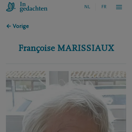
NL
FR
← Vorige
Françoise
MARISSIAUX