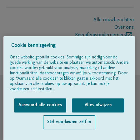
Alle rouwberichten
Over ons
Begrafenisondernemers
Contact
Cookie kennisgeving
Onze website gebruikt cookies. Sommige zijn nodig voor de
goede werking van de website en plaatsen we automatisch. Andere
Volg ons op
cookies worden gebruikt voor analyse, marketing of andere
functionaliteiten; daarvoor vragen we wél jouw toestemming. Door
op “Aanvaard alle cookies” te klikken gaat u akkoord met het
© DELA
opslaan van alle cookies op uw apparaat. Je kan ook je
voorkeuren zelf instellen.
Gebruiksvoorwaarden
Aanvaard alle cookies
Alles afwijzen
Privacyverklaring
Stel voorkeuren zelf in
Toegankelijkheidsverklaring
Cookiebeleid