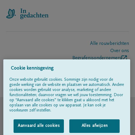
Alle rouwberichten
Over ons
Begrafenisondernemers
Contact
Cookie kennisgeving
Onze website gebruikt cookies. Sommige zijn nodig voor de
goede werking van de website en plaatsen we automatisch. Andere
Volg ons op
cookies worden gebruikt voor analyse, marketing of andere
functionaliteiten; daarvoor vragen we wél jouw toestemming. Door
op “Aanvaard alle cookies” te klikken gaat u akkoord met het
© DELA
opslaan van alle cookies op uw apparaat. Je kan ook je
voorkeuren zelf instellen.
Gebruiksvoorwaarden
Aanvaard alle cookies
Alles afwijzen
Privacyverklaring