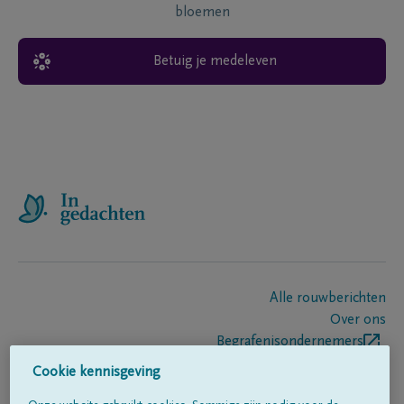
bloemen
Betuig je medeleven
Alle rouwberichten
Over ons
Begrafenisondernemers
Contact
Cookie kennisgeving