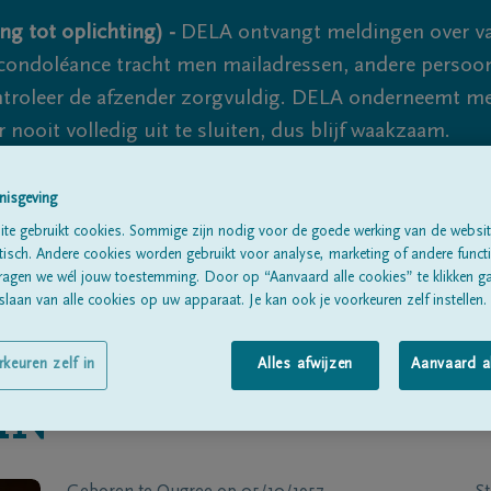
ng tot oplichting) -
DELA ontvangt meldingen over va
ondoléance tracht men mailadressen, andere persoon
controleer de afzender zorgvuldig. DELA onderneemt m
 nooit volledig uit te sluiten, dus blijf waakzaam.
nisgeving
Alle rouwberichten
Over ons
B
te gebruikt cookies. Sommige zijn nodig voor de goede werking van de websit
sch. Andere cookies worden gebruikt voor analyse, marketing of andere functio
ragen we wél jouw toestemming. Door op “Aanvaard alle cookies” te klikken g
laan van alle cookies op uw apparaat. Je kan ook je voorkeuren zelf instellen.
rkeuren zelf in
Alles afwijzen
Aanvaard a
IN