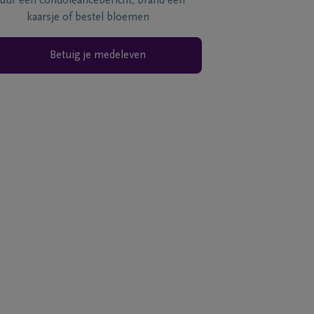
tuur een condoléancebericht, brand een
kaarsje of bestel bloemen
Betuig je medeleven