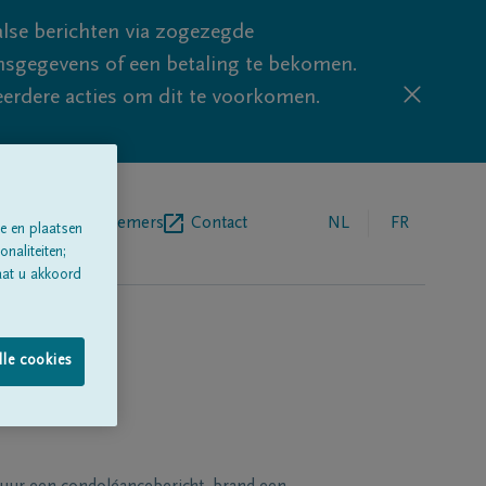
lse berichten via zogezegde
sgegevens of een betaling te bekomen.
eerdere acties om dit te voorkomen.
egrafenisondernemers
Contact
NL
FR
e en plaatsen
naliteiten;
aat u akkoord
lle cookies