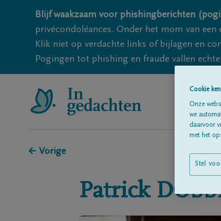
Blijf waakzaam voor phishingberichten (pogi
privécondoléances. Onder het mom van een c
Klik niet op verdachte links of bijlagen en 
Pogingen tot phishing en fraude vallen echter
Cookie ken
Onze websi
we automati
daarvoor v
met het ops
← Vorige
Stel voo
Patrick
DOSS