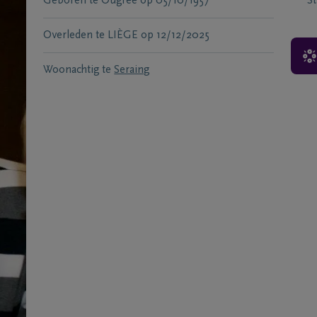
Geboren te
Ougree
op
05/10/1957
S
Overleden te
LIÈGE
op
12/12/2025
Woonachtig te
Seraing