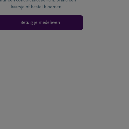
tuur een condoléancebericht, brand een
kaarsje of bestel bloemen
Betuig je medeleven