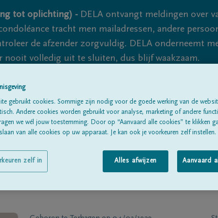
ng tot oplichting) -
DELA ontvangt meldingen over va
ondoléance tracht men mailadressen, andere persoon
controleer de afzender zorgvuldig. DELA onderneemt m
 nooit volledig uit te sluiten, dus blijf waakzaam.
nisgeving
Alle rouwberichten
Over ons
B
te gebruikt cookies. Sommige zijn nodig voor de goede werking van de websit
sch. Andere cookies worden gebruikt voor analyse, marketing of andere functio
ragen we wél jouw toestemming. Door op “Aanvaard alle cookies” te klikken g
laan van alle cookies op uw apparaat. Je kan ook je voorkeuren zelf instellen.
rkeuren zelf in
Alles afwijzen
Aanvaard a