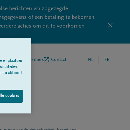
lse berichten via zogezegde
sgegevens of een betaling te bekomen.
eerdere acties om dit te voorkomen.
egrafenisondernemers
Contact
NL
FR
e en plaatsen
naliteiten;
aat u akkoord
lle cookies