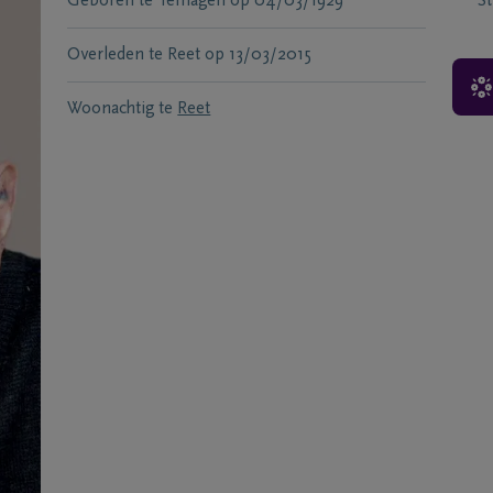
Geboren te
Terhagen
op
04/03/1929
S
Overleden te
Reet
op
13/03/2015
Woonachtig te
Reet