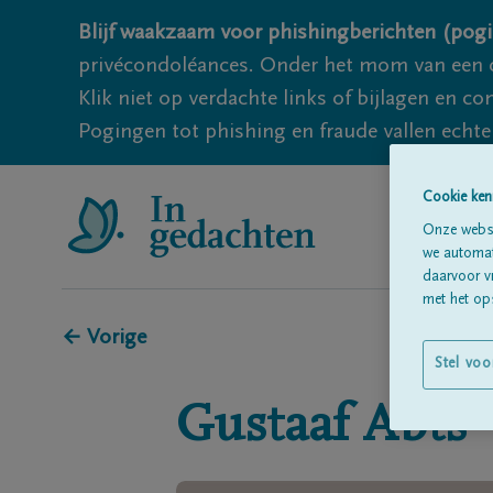
Blijf waakzaam voor phishingberichten (pogi
privécondoléances. Onder het mom van een c
Klik niet op verdachte links of bijlagen en 
Pogingen tot phishing en fraude vallen echter
Cookie ken
Onze websi
we automati
daarvoor v
met het ops
← Vorige
Stel voo
Gustaaf
Abts