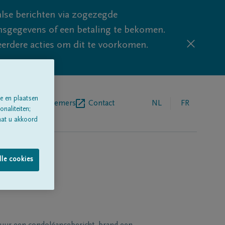
lse berichten via zogezegde
sgegevens of een betaling te bekomen.
eerdere acties om dit te voorkomen.
e en plaatsen
egrafenisondernemers
Contact
NL
FR
naliteiten;
aat u akkoord
lle cookies