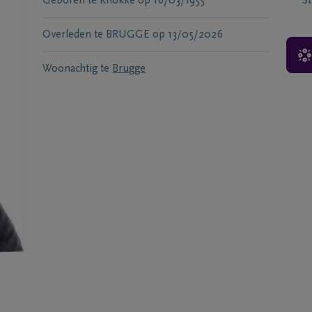
Geboren te
Knokke
op
16/03/1955
S
Overleden te
BRUGGE
op
13/05/2026
Woonachtig te
Brugge