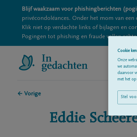
Blijf waakzaam voor phishingberichten (pogi
privécondoléances. Onder het mom van een c
Klik niet op verdachte links of bijlagen en 
Pogingen tot phishing en fraude vallen echter
Cookie ken
Onze websi
we automati
daarvoor v
met het ops
← Vorige
Stel voo
Eddie
Scheer