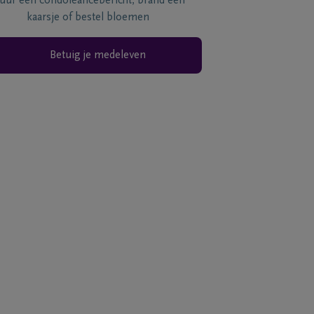
tuur een condoléancebericht, brand een
kaarsje of bestel bloemen
Betuig je medeleven