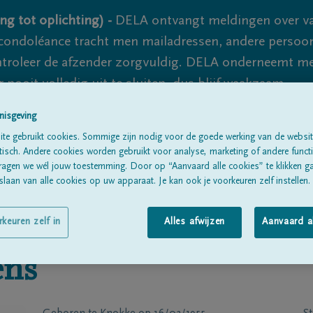
ng tot oplichting) -
DELA ontvangt meldingen over va
ondoléance tracht men mailadressen, andere persoon
controleer de afzender zorgvuldig. DELA onderneemt m
 nooit volledig uit te sluiten, dus blijf waakzaam.
nisgeving
te gebruikt cookies. Sommige zijn nodig voor de goede werking van de websit
Alle rouwberichten
Over ons
B
sch. Andere cookies worden gebruikt voor analyse, marketing of andere functio
ragen we wél jouw toestemming. Door op “Aanvaard alle cookies” te klikken g
laan van alle cookies op uw apparaat. Je kan ook je voorkeuren zelf instellen.
rkeuren zelf in
Alles afwijzen
Aanvaard a
ens