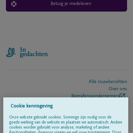
Betuig je medeleven
Alle rouwberichten
Over ons
Begrafenisondernemers
Contact
Cookie kennisgeving
Onze website gebruikt cookies. Sommige zijn nodig voor de
goede werking van de website en plaatsen we automatisch. Andere
Volg ons op
cookies worden gebruikt voor analyse, marketing of andere
functionaliteiten; daarvoor vragen we wél jouw toestemming. Door