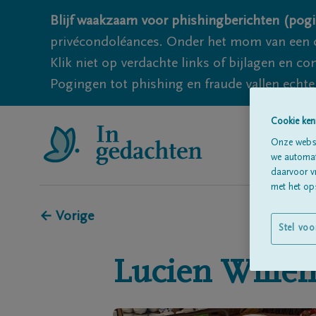
Blijf waakzaam voor phishingberichten (pogi
privécondoléances. Onder het mom van een c
Klik niet op verdachte links of bijlagen en 
Pogingen tot phishing en fraude vallen echter
Cookie ken
Onze websi
we automati
daarvoor v
met het ops
← Vorige
Stel voo
Lucien
Wille