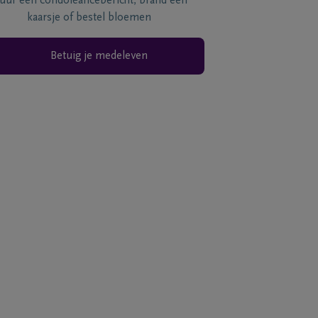
tuur een condoléancebericht, brand een
kaarsje of bestel bloemen
Betuig je medeleven