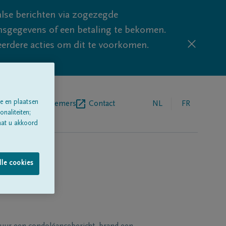
lse berichten via zogezegde
sgegevens of een betaling te bekomen.
eerdere acties om dit te voorkomen.
e en plaatsen
egrafenisondernemers
Contact
NL
FR
naliteiten;
aat u akkoord
lle cookies