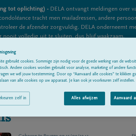
ng tot oplichting) -
DELA ontvangt meldingen over va
ondoléance tracht men mailadressen, andere persoon
controleer de afzender zorgvuldig. DELA onderneemt m
 nooit volledig uit te sluiten, dus blijf waakzaam.
nisgeving
te gebruikt cookies. Sommige zijn nodig voor de goede werking van de websit
Alle rouwberichten
Over ons
B
sch. Andere cookies worden gebruikt voor analyse, marketing of andere functio
ragen we wél jouw toestemming. Door op “Aanvaard alle cookies” te klikken g
laan van alle cookies op uw apparaat. Je kan ook je voorkeuren zelf instellen.
rkeuren zelf in
Alles afwijzen
Aanvaard a
ms