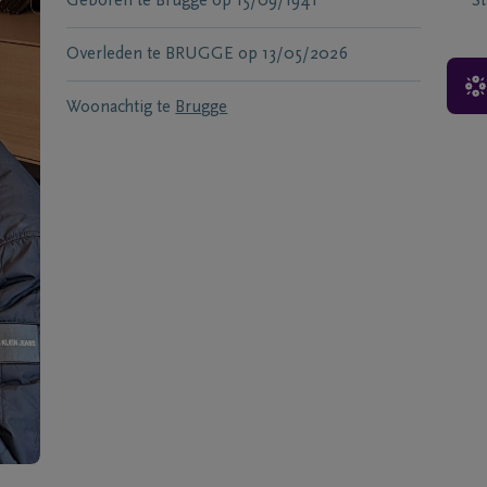
Geboren te
Brugge
op
15/09/1941
S
Overleden te
BRUGGE
op
13/05/2026
Woonachtig te
Brugge