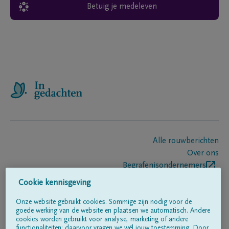
Betuig je medeleven
Alle rouwberichten
Over ons
Begrafenisondernemers
Contact
Cookie kennisgeving
Onze website gebruikt cookies. Sommige zijn nodig voor de
goede werking van de website en plaatsen we automatisch. Andere
Volg ons op
cookies worden gebruikt voor analyse, marketing of andere
functionaliteiten; daarvoor vragen we wél jouw toestemming. Door