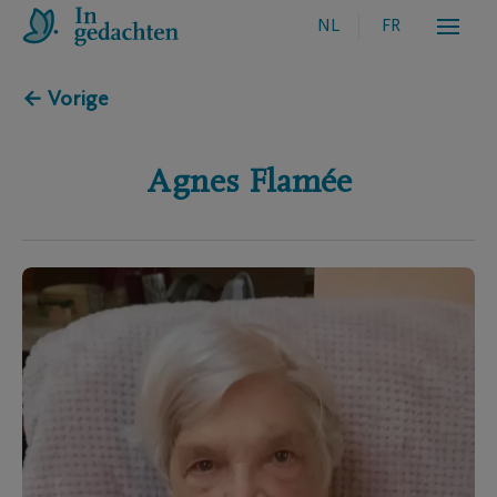
NL
FR
← Vorige
Agnes
Flamée