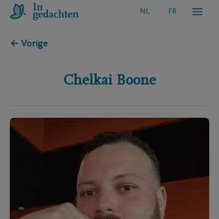
NL
FR
← Vorige
Chelkai
Boone