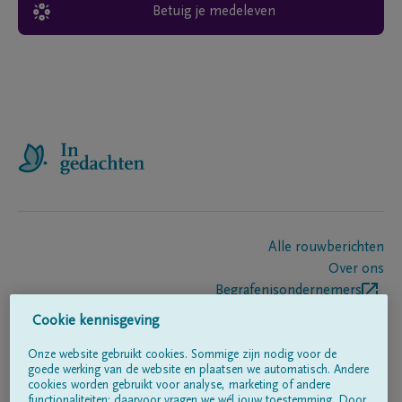
Betuig je medeleven
Alle rouwberichten
Over ons
Begrafenisondernemers
Contact
Cookie kennisgeving
Onze website gebruikt cookies. Sommige zijn nodig voor de
goede werking van de website en plaatsen we automatisch. Andere
Volg ons op
cookies worden gebruikt voor analyse, marketing of andere
functionaliteiten; daarvoor vragen we wél jouw toestemming. Door