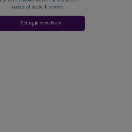
tuur een condoléancebericht, brand een
kaarsje of bestel bloemen
Betuig je medeleven