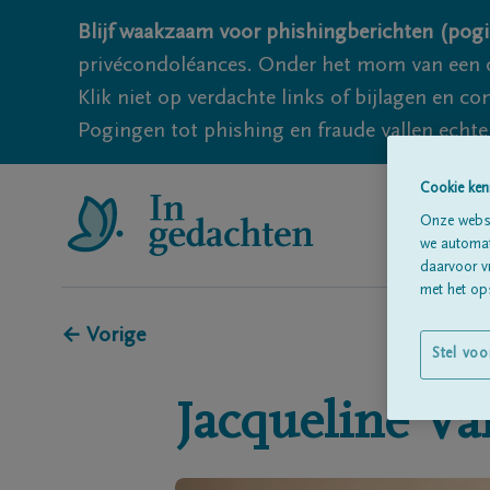
Blijf waakzaam voor phishingberichten (pogi
privécondoléances. Onder het mom van een c
Klik niet op verdachte links of bijlagen en 
Pogingen tot phishing en fraude vallen echter
Cookie ken
Onze websi
we automati
daarvoor v
met het ops
← Vorige
Stel voo
Jacqueline
Va