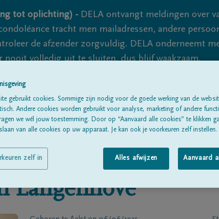
ng tot oplichting) -
DELA ontvangt meldingen over va
ondoléance tracht men mailadressen, andere persoon
controleer de afzender zorgvuldig. DELA onderneemt m
 nooit volledig uit te sluiten, dus blijf waakzaam.
nisgeving
te gebruikt cookies. Sommige zijn nodig voor de goede werking van de websit
Alle rouwberichten
Over ons
B
sch. Andere cookies worden gebruikt voor analyse, marketing of andere functio
ragen we wél jouw toestemming. Door op “Aanvaard alle cookies” te klikken g
laan van alle cookies op uw apparaat. Je kan ook je voorkeuren zelf instellen.
rkeuren zelf in
Alles afwijzen
Aanvaard a
n Langenhove