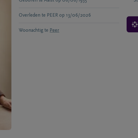
Geboren te
Aalst
op
06/06/1935
S
Overleden te
PEER
op
13/06/2026
Woonachtig te
Peer