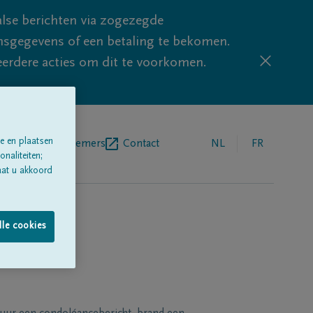
lse berichten via zogezegde
sgegevens of een betaling te bekomen.
eerdere acties om dit te voorkomen.
e en plaatsen
egrafenisondernemers
Contact
NL
FR
naliteiten;
aat u akkoord
lle cookies