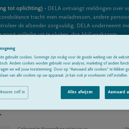
ng tot oplichting) -
DELA ontvangt meldingen over va
ondoléance tracht men mailadressen, andere persoon
controleer de afzender zorgvuldig. DELA onderneemt m
 nooit volledig uit te sluiten, dus blijf waakzaam.
nisgeving
te gebruikt cookies. Sommige zijn nodig voor de goede werking van de websit
Alle rouwberichten
Over ons
B
sch. Andere cookies worden gebruikt voor analyse, marketing of andere functio
ragen we wél jouw toestemming. Door op “Aanvaard alle cookies” te klikken g
laan van alle cookies op uw apparaat. Je kan ook je voorkeuren zelf instellen.
rkeuren zelf in
Alles afwijzen
Aanvaard a
f