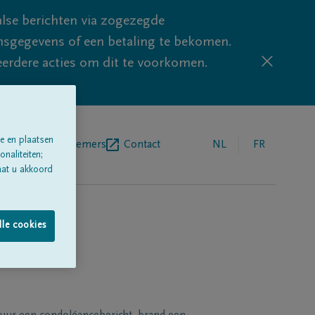
lse berichten via zogezegde
sgegevens of een betaling te bekomen.
eerdere acties om dit te voorkomen.
e en plaatsen
egrafenisondernemers
Contact
NL
FR
naliteiten;
aat u akkoord
lle cookies