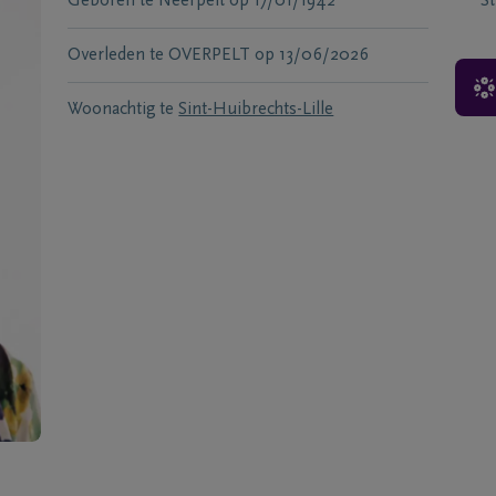
Geboren te
Neerpelt
op
17/01/1942
S
Overleden te
OVERPELT
op
13/06/2026
Woonachtig te
Sint-Huibrechts-Lille