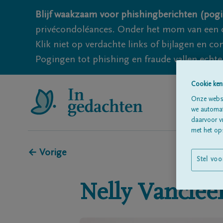
Blijf waakzaam voor phishingberichten (pogi
privécondoléances. Onder het mom van een c
Klik niet op verdachte links of bijlagen en 
Pogingen tot phishing en fraude vallen echter
Cookie ken
Onze websi
we automati
daarvoor v
met het ops
← Vorige
Stel voo
Nelly
Vanclee