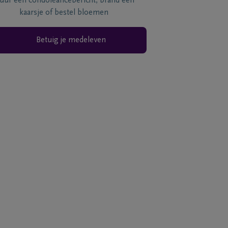
tuur een condoléancebericht, brand een
kaarsje of bestel bloemen
Betuig je medeleven