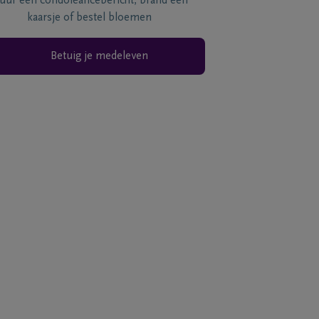
tuur een condoléancebericht, brand een
kaarsje of bestel bloemen
Betuig je medeleven