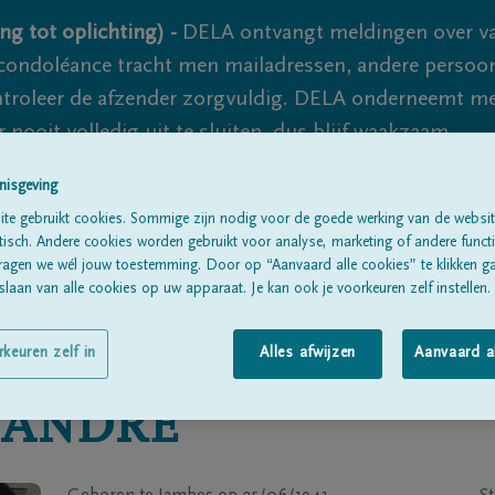
ng tot oplichting) -
DELA ontvangt meldingen over va
ondoléance tracht men mailadressen, andere persoon
controleer de afzender zorgvuldig. DELA onderneemt m
 nooit volledig uit te sluiten, dus blijf waakzaam.
nisgeving
te gebruikt cookies. Sommige zijn nodig voor de goede werking van de websit
Alle rouwberichten
Over ons
B
sch. Andere cookies worden gebruikt voor analyse, marketing of andere functio
ragen we wél jouw toestemming. Door op “Aanvaard alle cookies” te klikken g
laan van alle cookies op uw apparaat. Je kan ook je voorkeuren zelf instellen.
rkeuren zelf in
Alles afwijzen
Aanvaard a
XANDRE