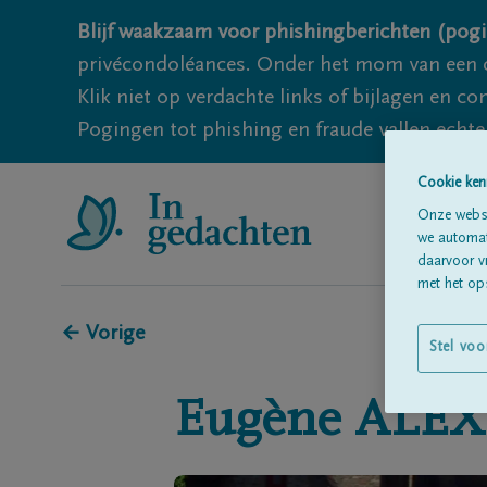
Blijf waakzaam voor phishingberichten (pogi
privécondoléances. Onder het mom van een c
Klik niet op verdachte links of bijlagen en 
Pogingen tot phishing en fraude vallen echter
Cookie ken
Onze websi
we automati
daarvoor v
met het ops
← Vorige
Stel voo
Eugène
ALE