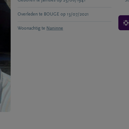
Geboren te
Jambes
op
25/06/1941
S
Overleden te
BOUGE
op
13/07/2021
Woonachtig te
Naninne