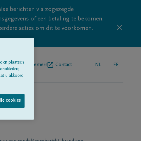
lse berichten via zogezegde
sgegevens of een betaling te bekomen.
eerdere acties om dit te voorkomen.
e en plaatsen
egrafenisondernemers
Contact
NL
FR
naliteiten;
aat u akkoord
lle cookies