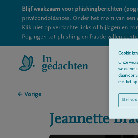
Blijf waakzaam voor phishingberichten (pogi
privécondoléances. Onder het mom van een c
Klik niet op verdachte links of bijlagen en 
Pogingen tot phishing en fraude vallen echter
Cookie ken
Onze websi
we automati
daarvoor v
met het ops
← Vorige
Stel voo
Jeannette
Bra