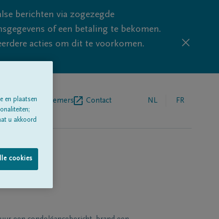
lse berichten via zogezegde
sgegevens of een betaling te bekomen.
eerdere acties om dit te voorkomen.
e en plaatsen
egrafenisondernemers
Contact
NL
FR
naliteiten;
aat u akkoord
lle cookies