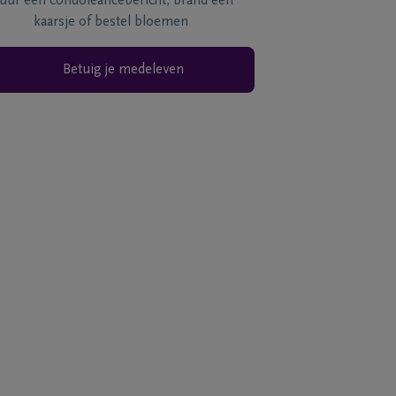
tuur een condoléancebericht, brand een
kaarsje of bestel bloemen
Betuig je medeleven