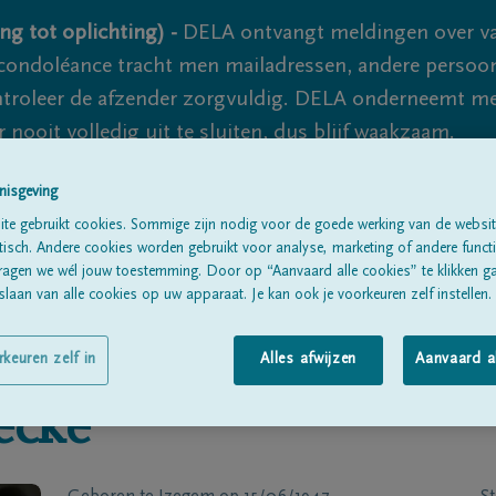
ng tot oplichting) -
DELA ontvangt meldingen over va
ondoléance tracht men mailadressen, andere persoon
controleer de afzender zorgvuldig. DELA onderneemt m
 nooit volledig uit te sluiten, dus blijf waakzaam.
nisgeving
te gebruikt cookies. Sommige zijn nodig voor de goede werking van de websit
Alle rouwberichten
Over ons
B
sch. Andere cookies worden gebruikt voor analyse, marketing of andere functio
ragen we wél jouw toestemming. Door op “Aanvaard alle cookies” te klikken g
laan van alle cookies op uw apparaat. Je kan ook je voorkeuren zelf instellen.
rkeuren zelf in
Alles afwijzen
Aanvaard a
ecke