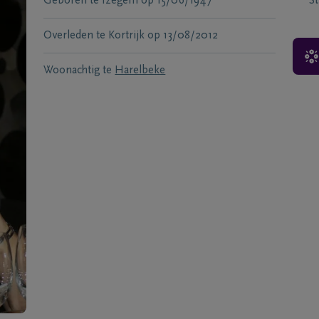
Geboren te
Izegem
op
15/06/1947
S
Overleden te
Kortrijk
op
13/08/2012
Woonachtig te
Harelbeke