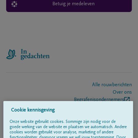
Betuig je medeleven
Alle rouwberichten
Over ons
Begrafenisondernemers
Contact
Cookie kennisgeving
Onze website gebruikt cookies. Sommige zijn nodig voor de
goede werking van de website en plaatsen we automatisch. Andere
Volg ons op
cookies worden gebruikt voor analyse, marketing of andere
functionaliteiten; daarvoor vragen we wél jouw toestemming. Door