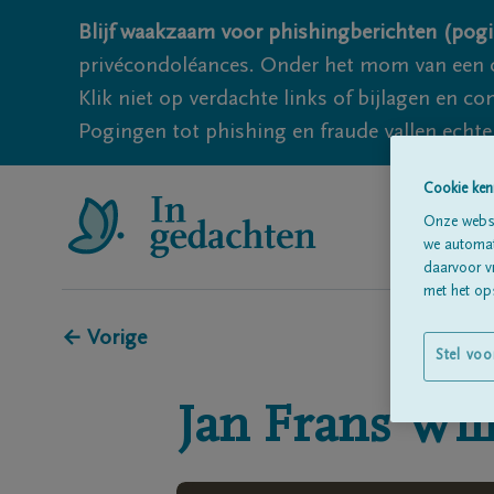
Blijf waakzaam voor phishingberichten (pogi
privécondoléances. Onder het mom van een c
Klik niet op verdachte links of bijlagen en 
Pogingen tot phishing en fraude vallen echter
Cookie ken
Onze websi
we automati
daarvoor v
met het ops
← Vorige
Stel voo
Jan Frans
Wil