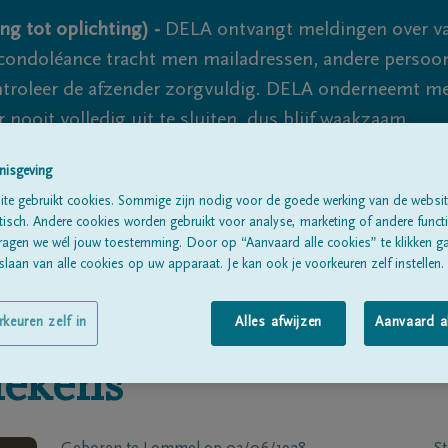
ng tot oplichting) -
DELA ontvangt meldingen over va
ondoléance tracht men mailadressen, andere persoon
controleer de afzender zorgvuldig. DELA onderneemt m
 nooit volledig uit te sluiten, dus blijf waakzaam.
nisgeving
te gebruikt cookies. Sommige zijn nodig voor de goede werking van de websit
Alle rouwberichten
Over ons
B
sch. Andere cookies worden gebruikt voor analyse, marketing of andere functio
ragen we wél jouw toestemming. Door op “Aanvaard alle cookies” te klikken g
laan van alle cookies op uw apparaat. Je kan ook je voorkeuren zelf instellen.
rkeuren zelf in
Alles afwijzen
Aanvaard a
lekens