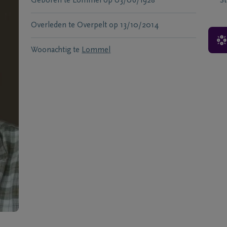
Geboren te
Lommel
op
03/06/1928
S
Overleden te
Overpelt
op
13/10/2014
Woonachtig te
Lommel