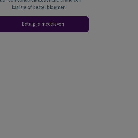
tuur een condoléancebericht, brand een
kaarsje of bestel bloemen
Betuig je medeleven