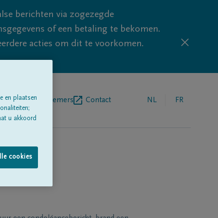
lse berichten via zogezegde
sgegevens of een betaling te bekomen.
eerdere acties om dit te voorkomen.
e en plaatsen
egrafenisondernemers
Contact
NL
FR
naliteiten;
aat u akkoord
lle cookies