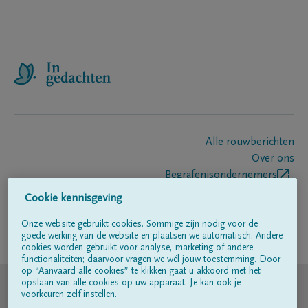
Alle rouwberichten
Over ons
Begrafenisondernemers
Contact
Cookie kennisgeving
Onze website gebruikt cookies. Sommige zijn nodig voor de
goede werking van de website en plaatsen we automatisch. Andere
Volg ons op
cookies worden gebruikt voor analyse, marketing of andere
functionaliteiten; daarvoor vragen we wél jouw toestemming. Door
op “Aanvaard alle cookies” te klikken gaat u akkoord met het
© DELA
opslaan van alle cookies op uw apparaat. Je kan ook je
voorkeuren zelf instellen.