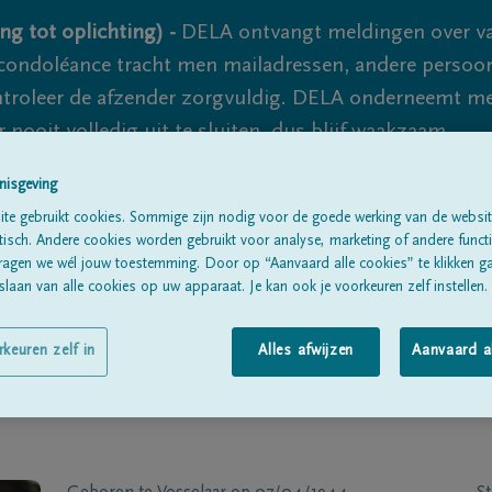
ng tot oplichting) -
DELA ontvangt meldingen over va
ondoléance tracht men mailadressen, andere persoon
controleer de afzender zorgvuldig. DELA onderneemt m
 nooit volledig uit te sluiten, dus blijf waakzaam.
nisgeving
te gebruikt cookies. Sommige zijn nodig voor de goede werking van de websit
Alle rouwberichten
Over ons
B
sch. Andere cookies worden gebruikt voor analyse, marketing of andere functio
ragen we wél jouw toestemming. Door op “Aanvaard alle cookies” te klikken g
laan van alle cookies op uw apparaat. Je kan ook je voorkeuren zelf instellen.
rkeuren zelf in
Alles afwijzen
Aanvaard a