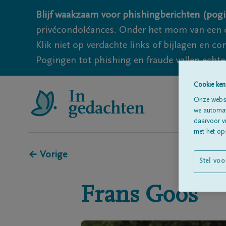
Blijf waakzaam voor phishingberichten (pogi
privécondoléances. Onder het mom van een c
Klik niet op verdachte links of bijlagen en 
Pogingen tot phishing en fraude vallen echter
Cookie ken
Onze websi
we automati
daarvoor v
met het ops
← Vorige
Stel voo
Frans
Goos