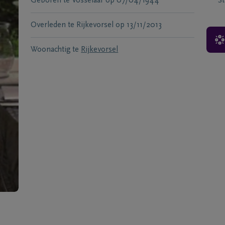
Geboren te
Vosselaar
op
07/04/1944
S
Overleden te
Rijkevorsel
op
13/11/2013
Woonachtig te
Rijkevorsel