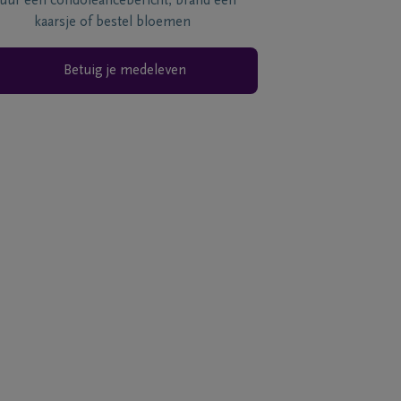
tuur een condoléancebericht, brand een
kaarsje of bestel bloemen
Betuig je medeleven