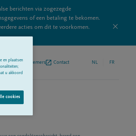
lse berichten via zogezegde
sgegevens of een betaling te bekomen.
eerdere acties om dit te voorkomen.
e en plaatsen
egrafenisondernemers
Contact
NL
FR
naliteiten;
aat u akkoord
lle cookies