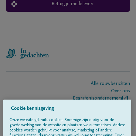
Betuig je medeleven
Alle rouwberichten
Over ons
Begrafenisondernemers
Contact
Cookie kennisgeving
Onze website gebruikt cookies. Sommige zijn nodig voor de
goede werking van de website en plaatsen we automatisch. Andere
Volg ons op
cookies worden gebruikt voor analyse, marketing of andere
functionaliteiten; daarvoor vragen we wél jouw toestemming. Door